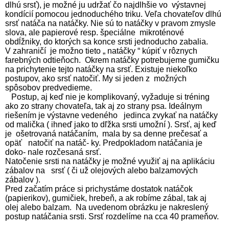
dlhú srsť), je možné ju udržať čo najdlhšie vo výstavnej
kondícií pomocou jednoduchého triku. Veľa chovateľov dlhú
srsť natáča na natáčky. Nie sú to natáčky v pravom zmysle
slova, ale papierové resp. špeciálne mikroténové
obdĺžniky, do ktorých sa konce srsti jednoducho zabalia.
V zahraničí je možno tieto „ natáčky “ kúpiť v rôznych
farebných odtieňoch. Okrem natáčky potrebujeme gumičku
na prichytenie tejto natáčky na srsť. Existuje niekoľko
postupov, ako srsť natočiť. My si jeden z možných
spôsobov predvedieme.
Postup, aj keď nie je komplikovaný, vyžaduje si tréning
ako zo strany chovateľa, tak aj zo strany psa. Ideálnym
riešením je výstavne vedeného jedinca zvykať na natáčky
od malička ( ihneď jako to dľžka srsti umožní ). Srsť, aj keď
je ošetrovaná natáčaním, mala by sa denne prečesať a
opäť natočiť na natáč- ky. Predpokladom natáčania je
doko- nale rozčesaná srsť.
Natočenie srsti na natáčky je možné využiť aj na aplikáciu
zábalov na srsť ( či už olejových alebo balzamových
zábalov ).
Pred začatím práce si prichystáme dostatok natáčok
(papierikov), gumičiek, hrebeň, a ak robíme zábal, tak aj
olej alebo balzam. Na uvedenom obrázku je nakreslený
postup natáčania srsti. Srsť rozdelíme na cca 40 prameňov.