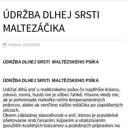
ÚDRŽBA DLHEJ SRSTI
MALTEZÁČIKA
Pridané: 25.03.2016
ÚDRŽBA DLHEJ SRSTI MALTÉZSKEHO PSÍKA
ÚDRŽBA DLHEJ SRSTI MALTÉZSKEHO PSÍKA
Udržať dlhú srsť u maltézskeho psíka čo najdlhšie krásnu,
zdravú, rovnú, hustú nie je vôbec ľahké. Hlavne vtedy nie,
ak je pohromade niekoľko veľmi temperamentných
jedincov, alebo ak venčíme nášho miláčika po zaprášených
uliciach.
Okrem základnej starostlivosti o srsť, ktorou je pravidelné
ošetrovanie srsti česaním, kúpaním a vitalizovaním
(použitím kvalitných balzamov a podobných prípravkov na