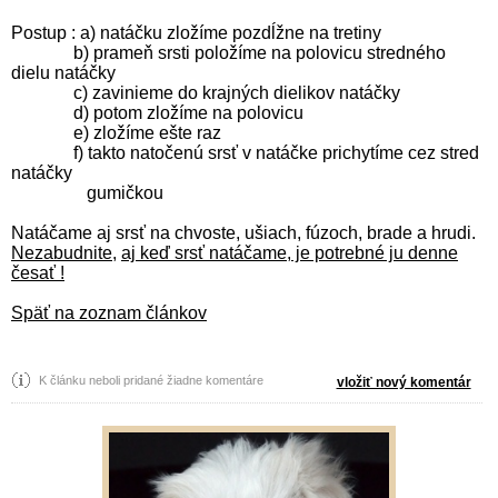
Postup : a) natáčku zložíme pozdĺžne na tretiny
b) prameň srsti položíme na polovicu stredného
dielu natáčky
c) zavinieme do krajných dielikov natáčky
d) potom zložíme na polovicu
e) zložíme ešte raz
f) takto natočenú srsť v natáčke prichytíme cez stred
natáčky
gumičkou
Natáčame aj srsť na chvoste, ušiach, fúzoch, brade a hrudi.
Nezabudnite,
aj keď srsť natáčame, je potrebné ju denne
česať !
Späť na zoznam článkov
K článku neboli pridané žiadne komentáre
vložiť nový komentár