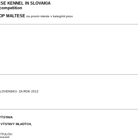
ESE KENNEL
IN SLOVAKIA
competition
OP MALTESE
na prvom mieste v kategórii psov.
SLOVENSKU ZA ROK 2012
VÝSTAVA
EJ VÝSTAVY MLADÝCH,
ITULOV:
ZNANIE