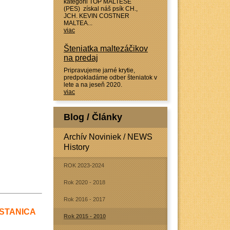
kategórii TOP MALTESE
(PES) získal náš psík CH.,
JCH. KEVIN COSTNER
MALTEA...
viac
Šteniatka maltezáčikov
na predaj
Pripravujeme jarné krytie,
predpokladáme odber šteniatok v
lete a na jeseň 2020.
viac
Blog / Články
Archív Noviniek / NEWS
History
ROK 2023-2024
Rok 2020 - 2018
Rok 2016 - 2017
STANICA
Rok 2015 - 2010