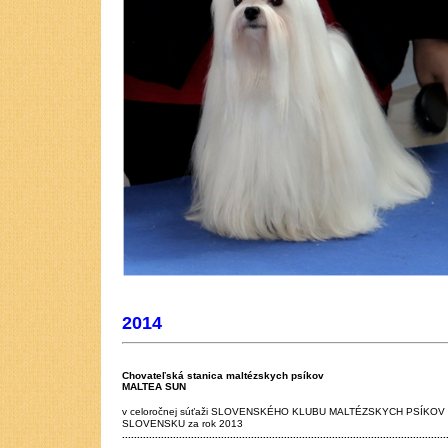
2014
Chovateľská stanica maltézskych psíkov
MALTEA SUN
v celoročnej súťaži SLOVENSKÉHO KLUBU MALTÉZSKYCH PSÍKOV op
SLOVENSKU za rok 2013
............................................................................................................