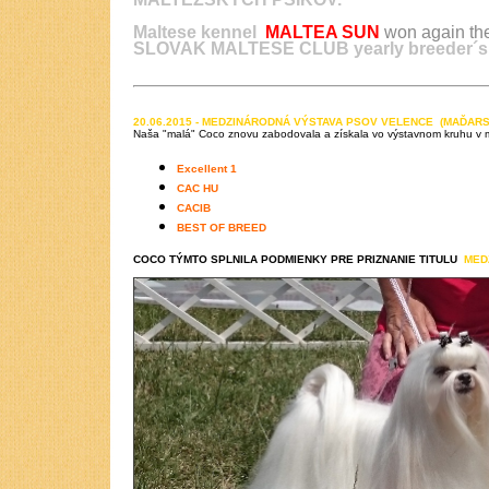
Maltese kennel
MALTEA SUN
won again the
SLOVAK MALTESE CLUB
yearly breeder´
20.06.2015 - MEDZINÁRODNÁ VÝSTAVA PSOV VELENCE (MAĎAR
Naša "malá" Coco znovu zabodovala a získala vo výstavnom kruhu v ma
Excellent 1
CAC HU
CACIB
BEST OF BREED
COCO TÝMTO SPLNILA PODMIENKY PRE PRIZNANIE TITULU
MED