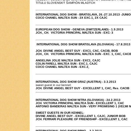
TITULU SLOVENSKÝ ŠAMPIÓN MLADÝCH
INTERNATIONAL DOG SHOW - BRATISLAVA, 26.-27.10.2013 -JUNI
COCO CHANEL MALTEA SUN - 2X EXC.1, 2X CAJC
EUROPEAN DOG SHOW - GENEVA (SWITZERLAND) - 1.9.2013
JCH., CH. VICTORIA PRINCIPAL MALTEA SUN - EXC- 3
INTERNATIONAL DOG SHOW BRATISLAVA (SLOVAKIA) - 17.8.2013
JCH. DIVINE ANGEL BEST GUY - EXC1, CAC, CACIB, BOB
JCH., CH. VICTORIA PRINCIPAL MALTEA SUN - EXC. 1, CAC, CACI
ANGELINA JOLIE MALTEA SUN - EXC1, CAJC
COLIN FARELL MALTEA SUN - EXC.1, CAJC
COCO CHANEL MALTEA SUN - EXC.2,
INTERNATIONAL DOG SHOW GRAZ (AUSTRIA) - 3.3.2013
sweet guest in our kennel:
JCH. DIVINE ANGEL BEST GUY -
EXCELLENT 1, CAC, Res. CACIB
INTERNATIONAL DOG SHOW NITRA (SLOVAKIA) - 24.2.2013
JCH. VICTORIA PRINCIPAL MALTEA SUN -
EXCELLENT 1, CAC
ANTONIO BANDERAS MALTEA SUN -
VERY PROMISING 1 (VEĽMI 
SWEET GUESTS IN OUR KENNEL:
DIVINE ANGEL BEST GUY -
EXCELLENT 1, CAJC, JUNIOR BOB
JCH. FERRARI PLEASURE OF FRIENDSHIP -
EXCELLENT 1, CAC
INTERNATIONAL DOG SHOW BRNO - 3.2.2013