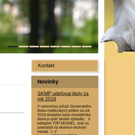
Kontakt
Novinky
SKMP udeľoval tituly za
rok 2018
V celoročnej súťaži Slovenského
klubu maltézskych psíkov za rok
2018 dosiahla naša chovateľská
stanica opäť skvelé výsledky: V
kategórii TOP KENNEL sme sa
umiestnili na skvelom druhom
mieste :-) V