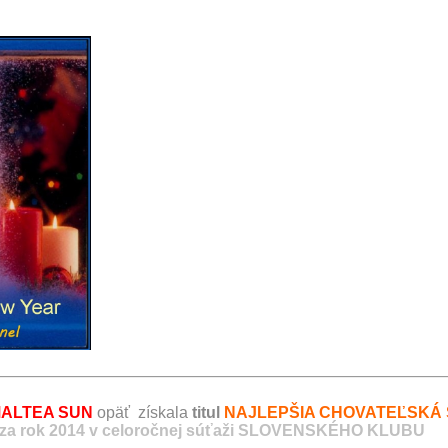
ALTEA SUN
opäť
získala
titul
NAJLEPŠIA CHOVATEĽSKÁ 
za rok 2014
v celoročnej súťaži SLOVENSKÉHO KLUBU