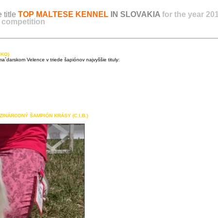
 title
TOP MALTESE KENNEL
IN SLOVAKIA
for the year 20
s
competition
SKO)
´darskom Velence v triede šapiónov najvyššie tituly:
ZINÁRODNÝ ŠAMPIÓN KRÁSY (C.I.B.)