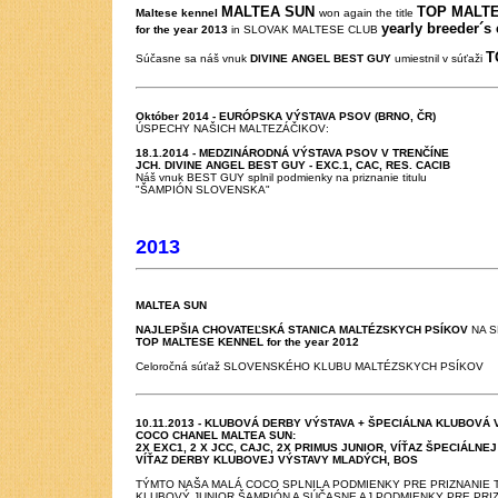
MALTEA SUN
TOP MALT
Maltese kennel
won again the title
yearly breeder´s
for the year 2013
in SLOVAK MALTESE CLUB
T
Súčasne sa náš vnuk
DIVINE ANGEL BEST GUY
umiestnil v súťaži
Október 2014 - EURÓPSKA VÝ
STAVA PSOV (BRNO, ČR)
ÚSPECHY NAŠICH MALTEZÁČIKOV:
18.1.2014 - MEDZINÁRODNÁ VÝSTAVA PSOV V TRENČÍNE
JCH. DIVINE ANGEL BEST GUY - EXC.1, CAC, RES. CACIB
Náš vnuk BEST GUY splnil podmienky na priznanie titulu
"ŠAMPIÓN SLOVENSKA"
2013
MALTEA SUN
NAJLEPŠIA CHOVATEĽSKÁ STANICA MALTÉZSKYCH PSÍKOV
NA 
TOP MALTESE KENNEL for the year 2012
Celoročná súťaž SLOVENSKÉHO KLUBU MALTÉZSKYCH PSÍKOV
10.11.2013 - KLUBOVÁ DERBY VÝSTAVA + ŠPECIÁLNA KLUBOVÁ 
COCO CHANEL MALTEA SUN:
2X EXC1, 2 X JCC, CAJC, 2X PRIMUS JUNIOR, VÍŤAZ ŠPECIÁLN
VÍŤAZ DERBY KLUBOVEJ VÝSTAVY MLADÝCH, BOS
TÝMTO NAŠA MALÁ COCO SPLNILA PODMIENKY PRE PRIZNANIE T
KLUBOVÝ JUNIOR ŠAMPIÓN A SÚČASNE AJ PODMIENKY PRE PRI