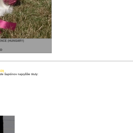
KO)
e šapiónov najvyššie tituly: