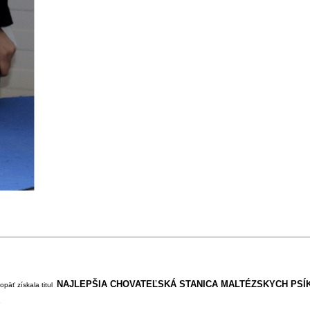
NAJLEPŠIA CHOVATEĽSKÁ STANICA
MALTÉZSKYCH PS
äť získala titul
.