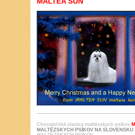
MALTEA SUN
Chovateľská stanica maltézskych psíkov
M
MALTÉZSKYCH PSÍKOV
NA SLOVENSKU
MALTÉZSKYCH PSÍKOV
.