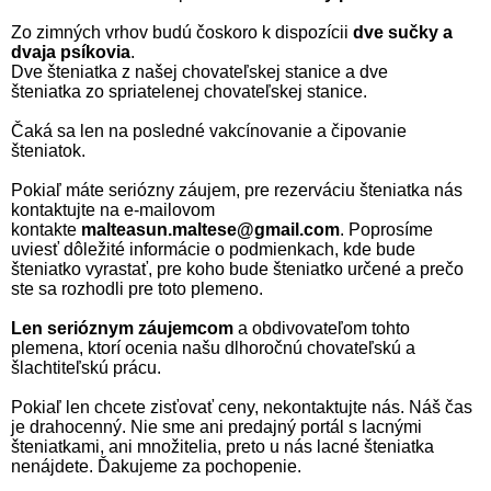
Zo zimných vrhov budú čoskoro k dispozícii
dve sučky a
dvaja psíkovia
.
Dve šteniatka z našej chovateľskej stanice a dve
šteniatka zo spriatelenej chovateľskej stanice.
Čaká sa len na posledné vakcínovanie a čipovanie
šteniatok.
Pokiaľ máte seriózny záujem, pre rezerváciu šteniatka nás
kontaktujte na e-mailovom
kontakte
malteasun.maltese@gmail.com
. Poprosíme
uviesť dôležité informácie o podmienkach, kde bude
šteniatko vyrastať, pre koho bude šteniatko určené a prečo
ste sa rozhodli pre toto plemeno.
Len serióznym záujemcom
a obdivovateľom tohto
plemena, ktorí ocenia našu dlhoročnú chovateľskú a
šlachtiteľskú prácu.
Pokiaľ len chcete zisťovať ceny, nekontaktujte nás. Náš čas
je drahocenný. Nie sme ani predajný portál s lacnými
šteniatkami, ani množitelia, preto u nás lacné šteniatka
nenájdete. Ďakujeme za pochopenie.