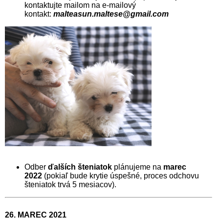
kontaktujte mailom na e-mailový
kontakt:
malteasun.maltese@gmail.com
Odber
ďalších
šteniatok
plánujeme na
marec
2022
(pokiaľ bude krytie úspešné, proces odchovu
šteniatok trvá 5 mesiacov).
2
6. MAREC 2021