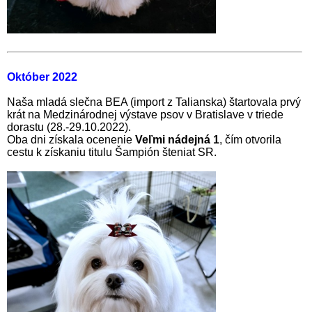
Október 2022
Naša mladá slečna BEA (import z Talianska) štartovala prvý
krát na Medzinárodnej výstave psov v Bratislave v triede
dorastu (28.-29.10.2022).
Oba dni získala ocenenie
Veľmi nádejná 1
, čím otvorila
cestu k získaniu titulu Šampión šteniat SR.