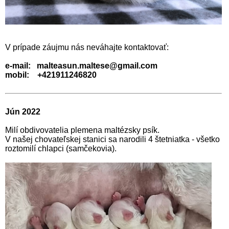
V prípade záujmu nás neváhajte kontaktovať:
e-mail: malteasun.maltese@gmail.com
mobil: +421911246820
Jún 2022
Milí obdivovatelia plemena maltézsky psík.
V našej chovateľskej stanici sa narodili 4 štetniatka - všetko
roztomilí chlapci (samčekovia).