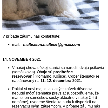
V prípade záujmu nás kontaktujte:
mail:
malteasun.maltese@gmail.com
14. NOVEMBER 2021
V našej chovateľskej stanici sa narodili dvaja psíkovia
(samčekovia). Obaja sú
predbežne
rezervovaní
(Komárno, Košice). Odber šteniatok je
naplánovaný na
11.-12. decembra 2021
.
Pokiaľ si noví majitelia z akýchkoľvek dôvodov
nebudú môcť šteniatka prevziať (upozorňujeme, že
máme len samčekov, sučky aktuálne v našej CHS
nemáme), uvedené šteniatka budú k dispozícii na
rezerváciu iným záujemcom. V prípade záujmu nás