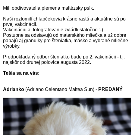
Milí obdivovatelia plemena maltézsky psík.
Naši roztomilí chlapčekovia krásne rastú a aktuálne sú po
prvej vakcinácii.
Vakcináciu aj fotografovanie zvládli statočne :-).
Postupne sa odstavujú od materského mliečka a už dobre
papajú aj granulky pre šteniatka, mäsko a vybrané mliečne
výrobky.
Predpokladaný odber šteniatko bude po 2. vakcinácii - t.j.
najskôr od druhej polovice augusta 2022.
Tešia sa na vás:
Adrianko
(Adriano Celentano Maltea Sun) -
PREDANÝ