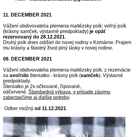
11. DECEMBER 2021
Vážení obdivovatelia plemena maltézsky psík: voľný psík
(krásny samček, výstavné predpoklady)
je opäť
rezervovaný do 28.12.2021
.
Druhý psík dnes odišiel do novej rodiny v Komárne. Prajem
mu krásny a štastný život plný lásky v novej rodine.
06. DECEMBER 2021
Vážení obdivovatelia plemena maltézsky psík: z rezervácie
sa
uvoľnilo
šteniatko - krásny psík (
samček
). Výstavné
predpoklady.
Šteniatko je 2x očkované, čipované,
odčervené.
Štandardná výbava, v prípade záujmu
zabezpečíme aj ďalšie potreby
.
Odber možný
od 11.12.2021
.