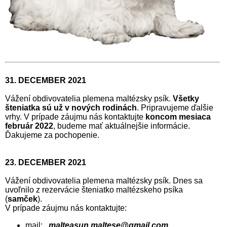
31. DECEMBER 2021
Vážení obdivovatelia plemena maltézsky psík.
Všetky
šteniatka sú už v nových rodinách
. Pripravujeme ďalšie
vrhy. V prípade záujmu nás kontaktujte
koncom mesiaca
február 2022
, budeme mať aktuálnejšie informácie.
Ďakujeme za pochopenie.
23. DECEMBER 2021
Vážení obdivovatelia plemena maltézsky psík. Dnes sa
uvoľnilo z rezervácie šteniatko maltézskeho psíka
(
samček
).
V prípade záujmu nás kontaktujte:
mail:
malteasun.maltese@gmail.com