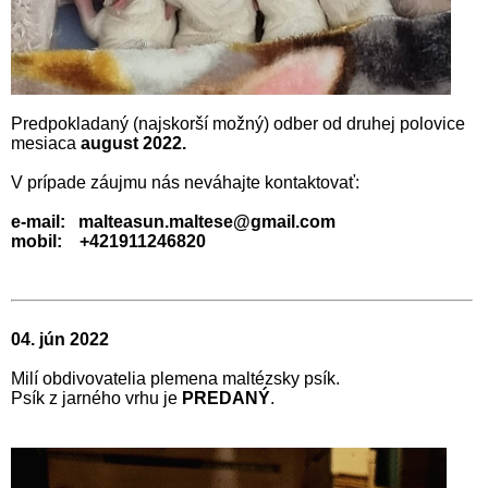
Predpokladaný (najskorší možný) odber od druhej polovice
mesiaca
august 2022.
V prípade záujmu nás neváhajte kontaktovať:
e-mail: malteasun.maltese@gmail.com
mobil: +421911246820
04. jún 2022
Milí obdivovatelia plemena maltézsky psík.
Psík z jarného vrhu je
PREDANÝ
.