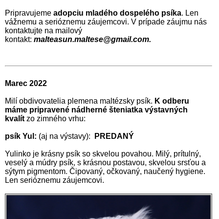
Pripravujeme
adopciu mladého dospelého psíka
. Len
vážnemu a serióznemu záujemcovi. V prípade záujmu nás
kontaktujte na mailový
kontakt:
malteasun.maltese@gmail.com.
Marec 2022
Milí obdivovatelia plemena maltézsky psík.
K odberu
máme pripravené nádherné šteniatka výstavných
kvalít
zo zimného vrhu:
psík Yul:
(aj na výstavy):
PREDANÝ
Yulinko je krásny psík so skvelou povahou. Milý, prítulný,
veselý a múdry psík, s krásnou postavou, skvelou srsťou a
sýtym pigmentom. Čipovaný, očkovaný, naučený hygiene.
Len serióznemu záujemcovi.